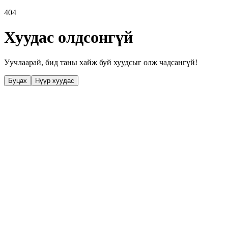
404
Хуудас олдсонгүй
Уучлаарай, бид таны хайж буй хуудсыг олж чадсангүй!
Буцах
Нүүр хуудас