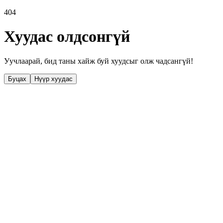
404
Хуудас олдсонгүй
Уучлаарай, бид таны хайж буй хуудсыг олж чадсангүй!
Буцах
Нүүр хуудас