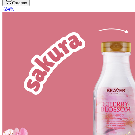
Сагслах
-
24
%