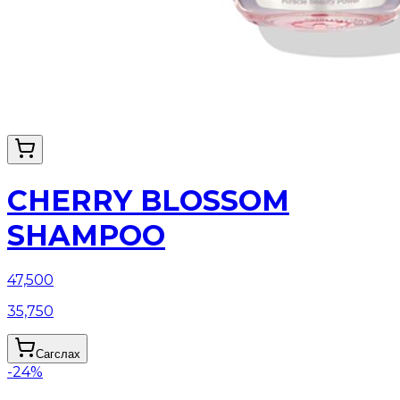
CHERRY BLOSSOM
SHAMPOO
47,500
35,750
Сагслах
-
24
%