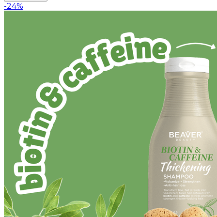
-
24
%