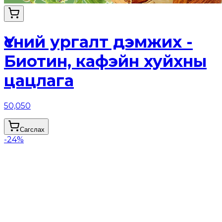
Үсний ургалт дэмжих -
Биотин, кафэйн хуйхны
цацлага
50,050
Сагслах
-
24
%