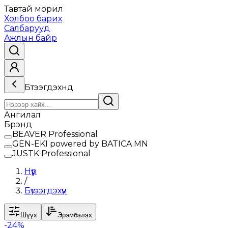
Тавтай морил
Холбоо барих
Салбарууд
Ажлын байр
Бүтээгдэхүүнүүд
Ангилал
Брэнд
BEAVER Professional
GEN-EKI powered by BATICA.MN
JUSTK Professional
Нүүр
/
Бүтээгдэхүүн
Шүүх
Эрэмбэлэх
-
24
%