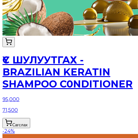
ҮС ШУЛУУТГАХ -
BRAZILIAN KERATIN
SHAMPOO C0NDITIONER
95,000
71,500
Сагслах
-
24
%