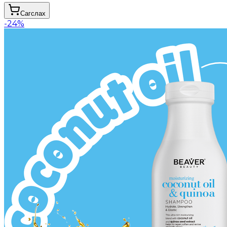
Сагслах
-
24
%