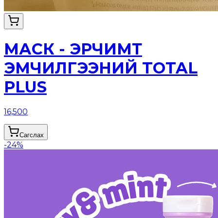
МАСК - ЭРЧИМТ
ЭМЧИЛГЭЭНИЙ TOTAL
PLUS
16,500
Сагслах
-
24
%