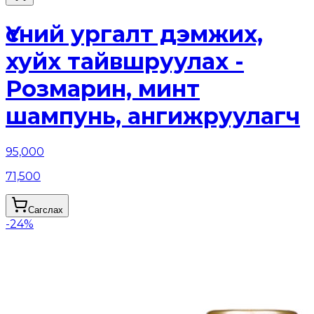
Үсний ургалт дэмжих,
хуйх тайвшруулах -
Розмарин, минт
шампунь, ангижруулагч
95,000
71,500
Сагслах
-
24
%