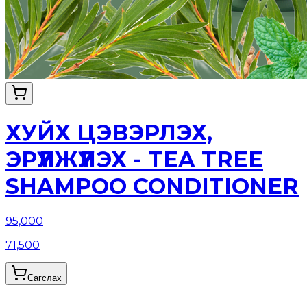
ХУЙХ ЦЭВЭРЛЭХ,
ЭРҮҮЛЖҮҮЛЭХ - TEA TREE
SHAMPOO CONDITIONER
95,000
71,500
Сагслах