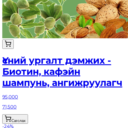
Үсний ургалт дэмжих -
Биотин, кафэйн
шампунь, ангижруулагч
95,000
71,500
Сагслах
-
24
%