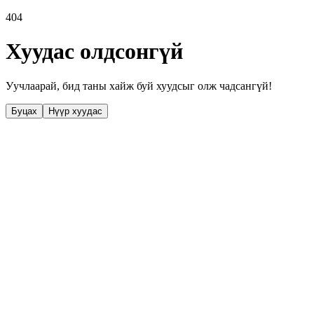
404
Хуудас олдсонгүй
Уучлаарай, бид таны хайж буй хуудсыг олж чадсангүй!
Буцах
Нүүр хуудас