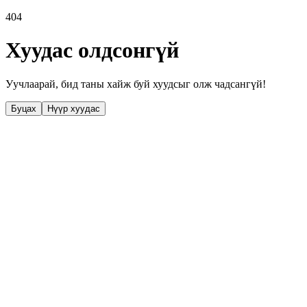
404
Хуудас олдсонгүй
Уучлаарай, бид таны хайж буй хуудсыг олж чадсангүй!
Буцах
Нүүр хуудас