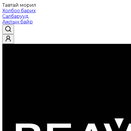
Тавтай морил
Холбоо барих
Салбарууд
Ажлын байр