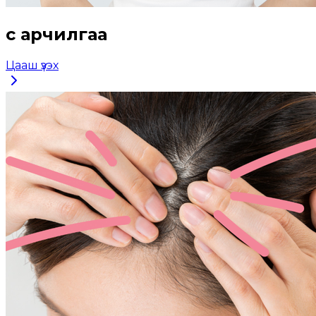
Үс арчилгаа
Цааш үзэх