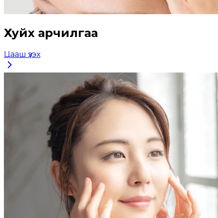
Хуйх арчилгаа
Цааш үзэх