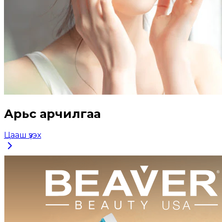
Арьс арчилгаа
Цааш үзэх