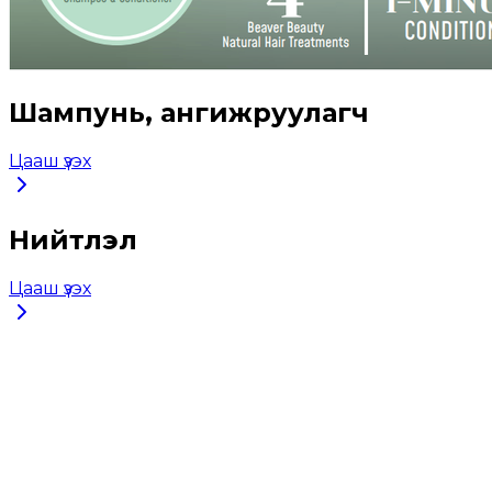
Шампунь, ангижруулагч
Цааш үзэх
Нийтлэл
Цааш үзэх