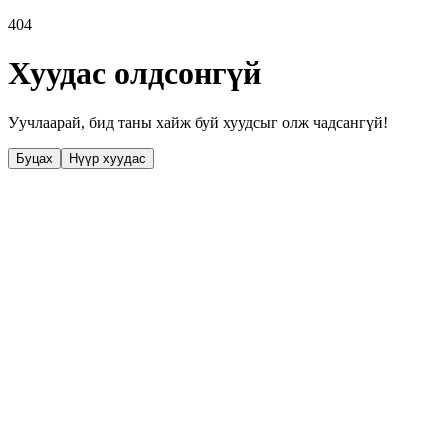
404
Хуудас олдсонгүй
Уучлаарай, бид таны хайж буй хуудсыг олж чадсангүй!
Буцах
Нүүр хуудас