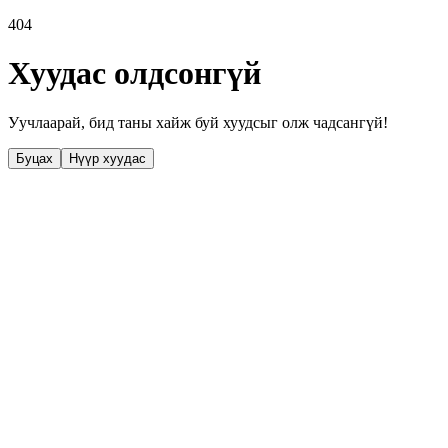
404
Хуудас олдсонгүй
Уучлаарай, бид таны хайж буй хуудсыг олж чадсангүй!
Буцах
Нүүр хуудас