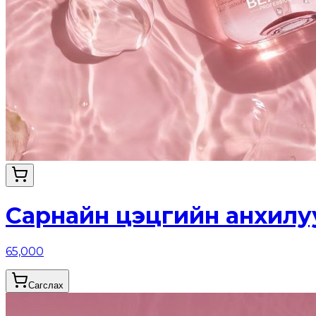
Сарнайн цэцгийн анхилу
65,000
Сагслах