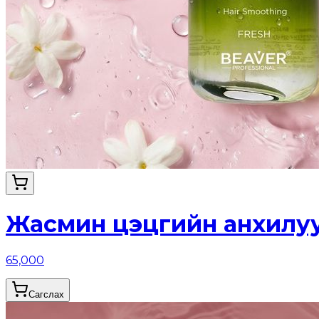
Жасмин цэцгийн анхилуу
65,000
Сагслах