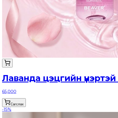
Лаванда цэцгийн үнэртэ
65,000
Сагслах
-
15
%