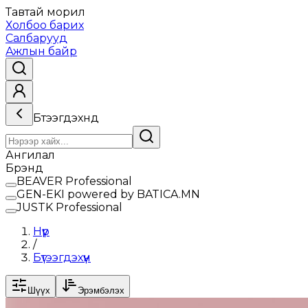
Тавтай морил
Холбоо барих
Салбарууд
Ажлын байр
Бүтээгдэхүүнүүд
Ангилал
Брэнд
BEAVER Professional
GEN-EKI powered by BATICA.MN
JUSTK Professional
Нүүр
/
Бүтээгдэхүүн
Шүүх
Эрэмбэлэх