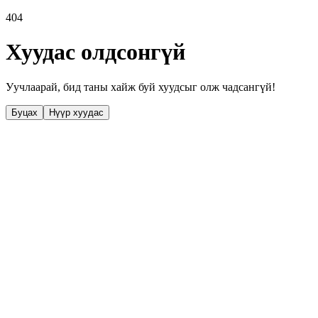
404
Хуудас олдсонгүй
Уучлаарай, бид таны хайж буй хуудсыг олж чадсангүй!
Буцах
Нүүр хуудас